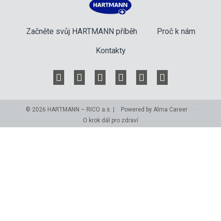
Začněte svůj HARTMANN příběh
Proč k nám
Kontakty






Facebook
Twitter
YouTube
LinkedIn
Tumblr
Instagram
© 2026
HARTMANN – RICO a.s.
|
Powered by Alma Career
·
O krok dál pro zdraví
Nahlásit nezákonný obsah
Nastavení cookies
Transparentnost
Reklama na portálech Alma Career
Zásady ochrany soukromí